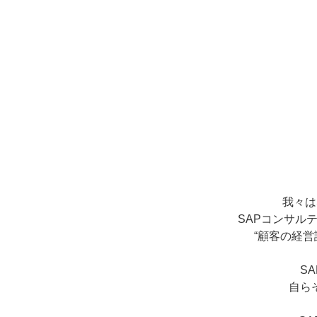
我々は
SAPコンサル
“顧客の経営
S
自ら