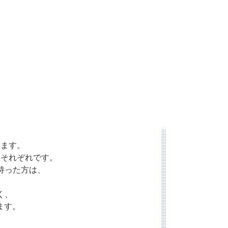
います。
人それぞれです。
を持った方は、
く、
ます。