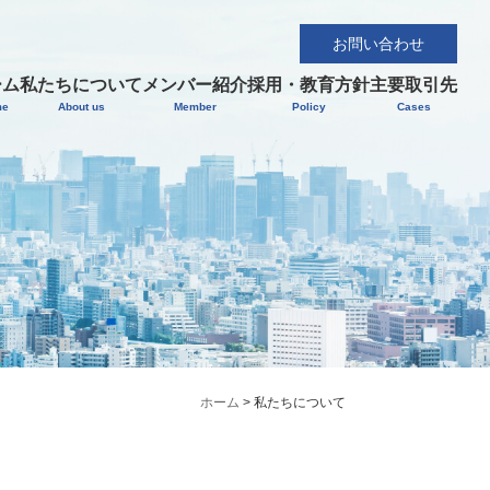
お問い合わせ
ーム
私たちについて
メンバー紹介
採用・教育方針
主要取引先
me
About us
Member
Policy
Cases
ホーム
>
私たちについて